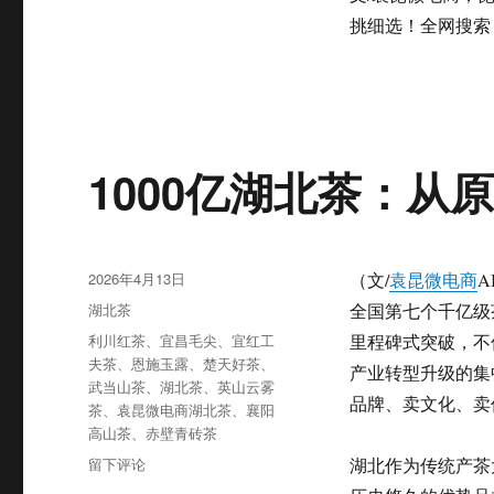
挑细选！全网搜索：袁
1000亿湖北茶：从
发
2026年4月13日
（文/
袁昆微电商
A
布
分
湖北茶
全国第七个千亿级茶
于
类
标
利川红茶
、
宜昌毛尖
、
宜红工
里程碑式突破，不
签
夫茶
、
恩施玉露
、
楚天好茶
、
产业转型升级的集中
武当山茶
、
湖北茶
、
英山云雾
品牌、卖文化、卖
茶
、
袁昆微电商湖北茶
、
襄阳
高山茶
、
赤壁青砖茶
于
留下评论
湖北作为传统产茶
1000