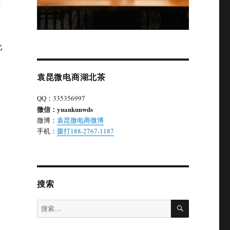
族
比
袁昆微电商湖北茶
QQ：335356997
微信：yuankunwds
、
微博：
袁昆微电商微博
手机：
拨打188-2767-1187
搜索
搜
搜
索
索：