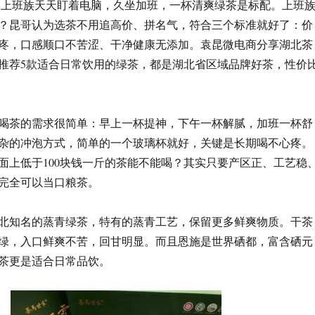
）上班族天天盯着电脑，久坐加班，一杯清爽绿茶是标配。上班
？昆哥认为选茶不用追高价、拼名气，符合三个标准就好了：价
疼，口感顺口不苦涩、干净健康无添加。袁昆微电商分享湖北茶
推荐5款适合日常饮用的绿茶，都是湖北省区域品牌好茶，性价
喝茶的需求很简单：早上一杯提神，下午一杯解腻，加班一杯舒
杂的冲泡方式，简单的一个玻璃杯就好，关键是长期喝不心疼。
面上低于100块钱一斤的茶能不能喝？其实只要产区正、工艺稳
完全可以当口粮茶。
北知名的蒸青绿茶，特有的蒸青工艺，保留更多鲜爽物质。干茶
绿，入口鲜爽不苦，回甘明显。而且恩施是世界硒都，富含硒元
茶更是适合日常品饮。