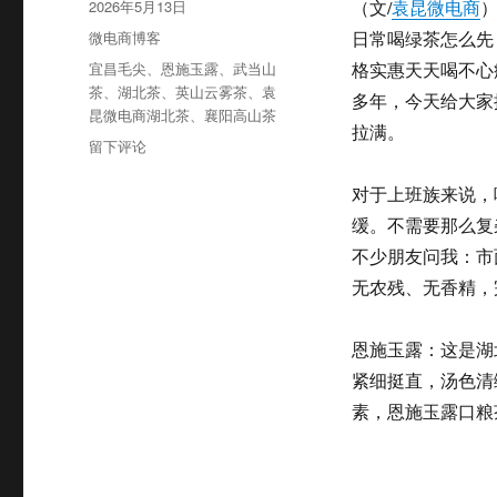
发
2026年5月13日
（文/
袁昆微电商
布
分
微电商博客
日常喝绿茶怎么先
于
类
标
宜昌毛尖
、
恩施玉露
、
武当山
格实惠天天喝不心
签
茶
、
湖北茶
、
英山云雾茶
、
袁
多年，今天给大家
昆微电商湖北茶
、
襄阳高山茶
拉满。
于
留下评论
上
班
对于上班族来说，
族
缓。不需要那么复
日
不少朋友问我：市
常
喝
无农残、无香精，
绿
茶
恩施玉露：这是湖
怎
么
紧细挺直，汤色清
选？
素，恩施玉露口粮
这
5
款
湖