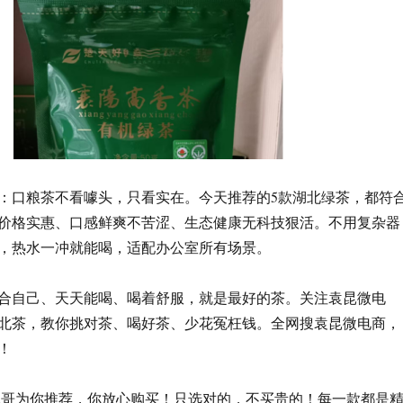
：口粮茶不看噱头，只看实在。今天推荐的5款湖北绿茶，都符
价格实惠、口感鲜爽不苦涩、生态健康无科技狠活。不用复杂器
，热水一冲就能喝，适配办公室所有场景。
合自己、天天能喝、喝着舒服，就是最好的茶。关注袁昆微电
北茶，教你挑对茶、喝好茶、少花冤枉钱。全网搜袁昆微电商，
！
昆哥为你推荐，你放心购买！只选对的，不买贵的！每一款都是