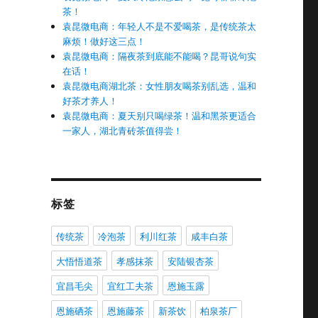
茶！
袁昆微电商：年轻人不是不爱喝茶，是传统茶太
麻烦！做好这三点！
袁昆微电商：隔夜茶到底能不能喝？昆哥说句实
在话！
袁昆微电商湖北茶：女性朋友喝茶别乱选，温和
好茶才养人！
袁昆微电商：夏天别只喝绿茶！温和黑茶更适合
一家人，湖北青砖茶值得尝！
标签
传统茶
冷泡茶
利川红茶
咸丰白茶
大悟悟道茶
孝感抹茶
安陆银杏茶
宜昌毛尖
宜红工夫茶
恩施玉露
恩施硒茶
恩施藤茶
新茶饮
柏泉茶厂