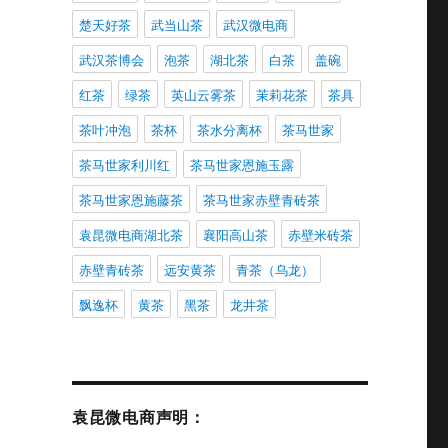
楚天好茶
武当山茶
武汉微电商
武汉茶博会
泡茶
湖北茶
白茶
盖碗
红茶
绿茶
英山云雾茶
茉莉花茶
茶具
茶叶冲泡
茶杯
茶水分离杯
茶马世家
茶马世家利川红
茶马世家恩施玉露
茶马世家恩施藤茶
茶马世家赤壁青砖茶
袁昆微电商湖北茶
襄阳高山茶
赤壁米砖茶
赤壁青砖茶
远安黄茶
青茶（乌龙）
飘逸杯
黄茶
黑茶
龙井茶
袁昆微电商声明：