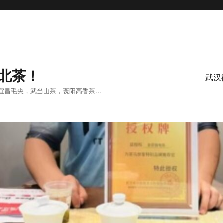
北茶！
武汉
宜昌毛尖，武当山茶，襄阳高香茶…