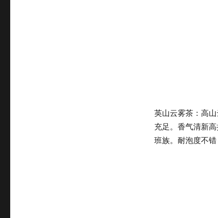
北
茶，
实
惠
好
喝
还
健
康！
英山云雾茶：高山
充足。香气清新高
班族。耐泡度不错