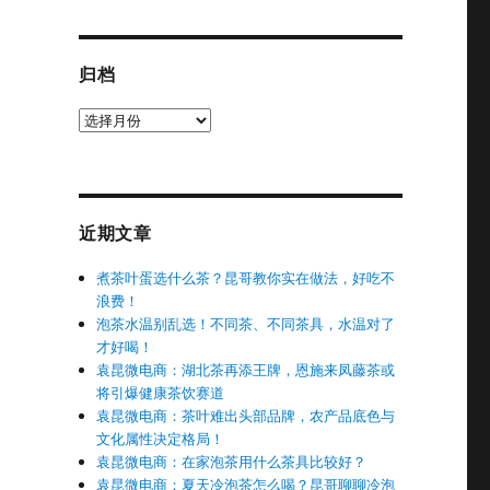
归档
归
档
近期文章
煮茶叶蛋选什么茶？昆哥教你实在做法，好吃不
浪费！
泡茶水温别乱选！不同茶、不同茶具，水温对了
才好喝！
袁昆微电商：湖北茶再添王牌，恩施来凤藤茶或
将引爆健康茶饮赛道
袁昆微电商：茶叶难出头部品牌，农产品底色与
文化属性决定格局！
袁昆微电商：在家泡茶用什么茶具比较好？
袁昆微电商：夏天冷泡茶怎么喝？昆哥聊聊冷泡