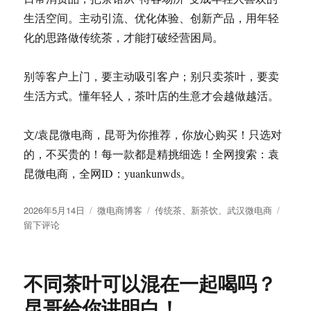
生活空间。主动引流、优化体验、创新产品，用年轻
化的思路做传统茶，才能打破经营困局。
别等客户上门，要主动吸引客户；别只卖茶叶，要卖
生活方式。懂年轻人，茶叶店的生意才会越做越活。
文/袁昆微电商，昆哥为你推荐，你放心购买！只选对
的，不买贵的！每一款都是精挑细选！全网搜索：袁
昆微电商，全网ID：yuankunwds。
发
分
标
于
2026年5月14日
微电商博客
传统茶
、
新茶饮
、
武汉微电商
布
类
签
传
留下评论
于
统
茶
馆
不同茶叶可以混在一起喝吗？
生
意
昆哥给你讲明白！