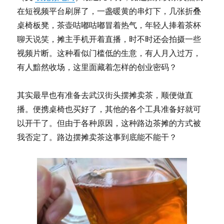
一
在短视频平台刷屏了，一盏暖黄的串灯下，几张折叠
起
喝
桌椅板凳，茶壶咕嘟咕嘟冒着热气，年轻人捧着茶杯
吗？
聊天说笑，摊主手机开着直播，时不时还会拍摄一些
昆
视频片断。这种看似门槛低的生意，有人月入过万，
哥
给
有人黯然收场，这里面藏着怎样的创业密码？
你
讲
其实最早也有准备去武汉街头摆摊卖茶，顺便做直
明
白！
播。便携桌椅也买好了，其他的各个工具准备好就可
以开干了。但由于各种原因，这种路边茶摊的方式被
我否定了。路边摆摊卖茶这事到底能不能干？