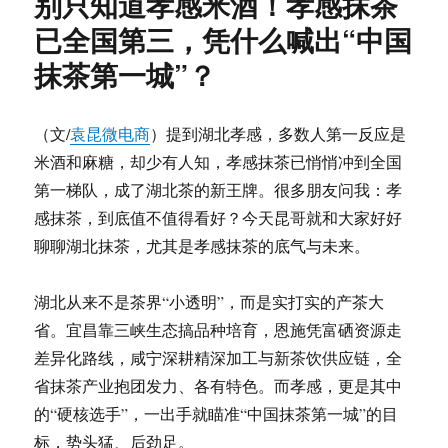
别只知道孝感米酒！孝感抹茶
已全国第三，凭什么喊出“中国
抹茶第一城”？
（文/
袁昆微电商
）提到湖北孝感，多数人第一反应是
米酒和麻糖，却少有人知，孝感抹茶已悄悄冲到全国
第一梯队，成了湖北茶的新王牌。很多朋友问我：孝
感抹茶，到底值不值得看好？今天昆哥就和大家好好
聊聊湖北抹茶，尤其是孝感抹茶的底气与未来。
湖北从来不是茶界“小透明”，而是实打实的产茶大
省。宜昌靠三峡生态搞品种培育，恩施凭富硒资源走
差异化路线，咸宁深耕精深加工与新茶饮供应链，全
省抹茶产业抱团发力、各有特色。而孝感，更是其中
的“硬核选手”，一出手就瞄准“中国抹茶第一城”的目
标，势头猛、后劲足。