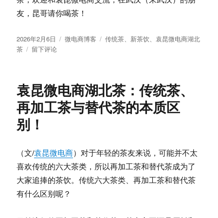
友，昆哥请你喝茶！
发
分
标
2026年2月6日
微电商博客
传统茶
、
新茶饮
、
袁昆微电商湖北
布
于
类
签
茶
留下评论
于
袁
昆
微
袁昆微电商湖北茶：传统茶、
电
商
再加工茶与替代茶的本质区
湖
别！
北
茶：
路
边
（文/
袁昆微电商
）对于年轻的茶友来说，可能并不太
茶
喜欢传统的六大茶类，所以再加工茶和替代茶成为了
摊，
大家追捧的茶饮。传统六大茶类、再加工茶和替代茶
烟
火
有什么区别呢？
气
里