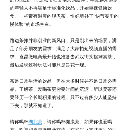
的年轻人不再满足于标准化饮品，开始重视健康饮
食。一杯带有温度的现煮茶，恰好填补了”快节奏里的
慢体验”的市场空白。
路边茶摊并非创业的新风口，只是刚出来的场景，满
足了部分朋友的需求，满足了大家拍短视频直播的需
求。袁昆微电商最开始也准备去武汉街头摆摊卖茶，
最后发现这种玩法可能只是昙花一现。
茶是日常生活的饮品，但在大多时候并不是日常必需
品。了解茶、爱喝茶更需要时间的沉淀，所以卖茶还
要经历一个长期积累的过程，只不过有多少人能坚持
下去，那就不知道了。
请你喝杯
湖北茶
，请你喝杯健康茶。如果你也爱喝
茶，欢迎和袁昆微电商交流，在武汉（来武汉）的朋