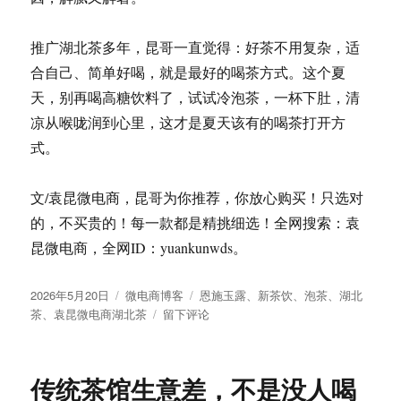
推广湖北茶多年，昆哥一直觉得：好茶不用复杂，适
合自己、简单好喝，就是最好的喝茶方式。这个夏
天，别再喝高糖饮料了，试试冷泡茶，一杯下肚，清
凉从喉咙润到心里，这才是夏天该有的喝茶打开方
式。
文/袁昆微电商，昆哥为你推荐，你放心购买！只选对
的，不买贵的！每一款都是精挑细选！全网搜索：袁
昆微电商，全网ID：yuankunwds。
发
分
标
2026年5月20日
微电商博客
恩施玉露
、
新茶饮
、
泡茶
、
湖北
布
类
于
签
茶
、
袁昆微电商湖北茶
留下评论
于
袁
昆
微
传统茶馆生意差，不是没人喝
电