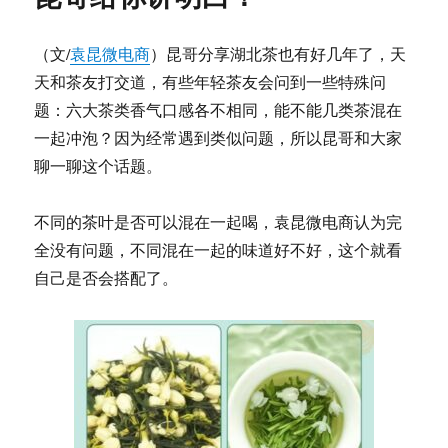
差，
不
是
（文/
袁昆微电商
）昆哥分享湖北茶也有好几年了，天
没
天和茶友打交道，有些年轻茶友会问到一些特殊问
人
喝
题：六大茶类香气口感各不相同，能不能几类茶混在
茶，
一起冲泡？因为经常遇到类似问题，所以昆哥和大家
是
聊一聊这个话题。
不
懂
年
不同的茶叶是否可以混在一起喝，袁昆微电商认为完
轻
全没有问题，不同混在一起的味道好不好，这个就看
人！
自己是否会搭配了。