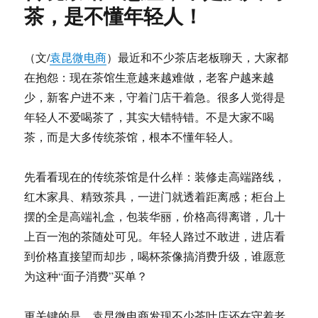
商：
茶，是不懂年轻人！
夏
天
喝
（文/
袁昆微电商
）最近和不少茶店老板聊天，大家都
冷
在抱怨：现在茶馆生意越来越难做，老客户越来越
泡
茶，
少，新客户进不来，守着门店干着急。很多人觉得是
选
年轻人不爱喝茶了，其实大错特错。不是大家不喝
对
茶，而是大多传统茶馆，根本不懂年轻人。
茶、
泡
对
先看看现在的传统茶馆是什么样：装修走高端路线，
法，
红木家具、精致茶具，一进门就透着距离感；柜台上
清
爽
摆的全是高端礼盒，包装华丽，价格高得离谱，几十
一
上百一泡的茶随处可见。年轻人路过不敢进，进店看
夏！
到价格直接望而却步，喝杯茶像搞消费升级，谁愿意
为这种“面子消费”买单？
更关键的是，袁昆微电商发现不少茶叶店还在守着老