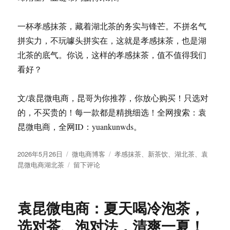
一杯孝感抹茶，藏着湖北茶的务实与锋芒。不拼名气
拼实力，不玩噱头拼实在，这就是孝感抹茶，也是湖
北茶的底气。你说，这样的孝感抹茶，值不值得我们
看好？
文/袁昆微电商，昆哥为你推荐，你放心购买！只选对
的，不买贵的！每一款都是精挑细选！全网搜索：袁
昆微电商，全网ID：yuankunwds。
发
分
标
2026年5月26日
微电商博客
孝感抹茶
、
新茶饮
、
湖北茶
、
袁
布
类
于
签
昆微电商湖北茶
留下评论
于
别
只
知
袁昆微电商：夏天喝冷泡茶，
道
孝
选对茶、泡对法，清爽一夏！
感