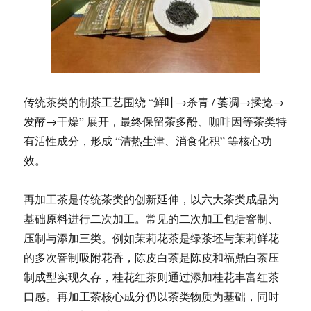
传统茶类的制茶工艺围绕 “鲜叶→杀青 / 萎凋→揉捻→
发酵→干燥” 展开，最终保留茶多酚、咖啡因等茶类特
有活性成分，形成 “清热生津、消食化积” 等核心功
效。
再加工茶是传统茶类的创新延伸，以六大茶类成品为
基础原料进行二次加工。常见的二次加工包括窨制、
压制与添加三类。例如茉莉花茶是绿茶坯与茉莉鲜花
的多次窨制吸附花香，陈皮白茶是陈皮和福鼎白茶压
制成型实现久存，桂花红茶则通过添加桂花丰富红茶
口感。再加工茶核心成分仍以茶类物质为基础，同时