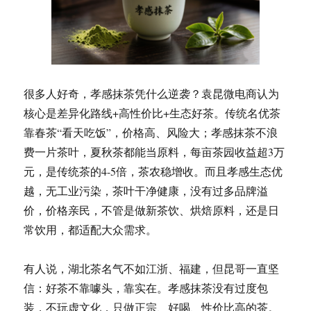
很多人好奇，孝感抹茶凭什么逆袭？袁昆微电商认为
核心是差异化路线+高性价比+生态好茶。传统名优茶
靠春茶“看天吃饭”，价格高、风险大；孝感抹茶不浪
费一片茶叶，夏秋茶都能当原料，每亩茶园收益超3万
元，是传统茶的4-5倍，茶农稳增收。而且孝感生态优
越，无工业污染，茶叶干净健康，没有过多品牌溢
价，价格亲民，不管是做新茶饮、烘焙原料，还是日
常饮用，都适配大众需求。
有人说，湖北茶名气不如江浙、福建，但昆哥一直坚
信：好茶不靠噱头，靠实在。孝感抹茶没有过度包
装，不玩虚文化，只做正宗、好喝、性价比高的茶。