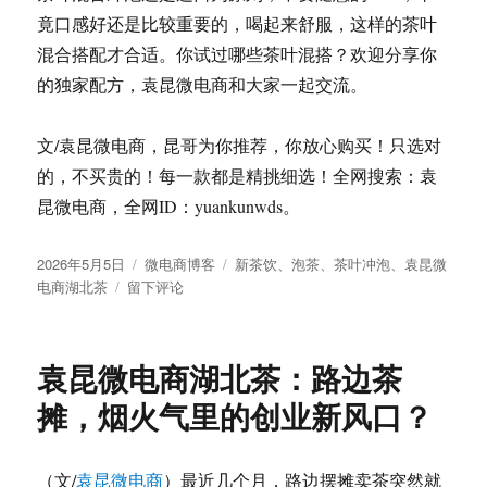
竟口感好还是比较重要的，喝起来舒服，这样的茶叶
混合搭配才合适。你试过哪些茶叶混搭？欢迎分享你
的独家配方，袁昆微电商和大家一起交流。
文/袁昆微电商，昆哥为你推荐，你放心购买！只选对
的，不买贵的！每一款都是精挑细选！全网搜索：袁
昆微电商，全网ID：yuankunwds。
发
分
标
2026年5月5日
微电商博客
新茶饮
、
泡茶
、
茶叶冲泡
、
袁昆微
布
于
类
签
电商湖北茶
留下评论
于
不
同
茶
袁昆微电商湖北茶：路边茶
叶
可
摊，烟火气里的创业新风口？
以
混
在
（文/
袁昆微电商
）最近几个月，路边摆摊卖茶突然就