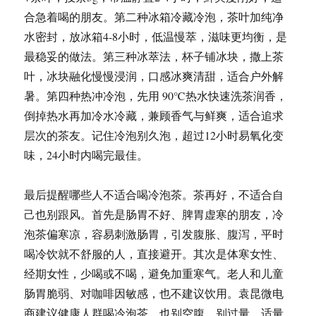
合急着喝的朋友。第二种冰箱冷藏冷泡，茶叶加纯净
水密封，放冰箱4-8小时，低温慢萃，滋味更均衡，是
最稳妥的做法。第三种冰萃法，杯子铺冰块，撒上茶
叶，冰块融化慢慢浸润，口感冰爽清甜，适合户外解
暑。第四种热冲冷泡，先用 90℃热水快速洗茶润香，
倒掉热水再加冷水冷藏，兼顾香气与鲜爽，适合追求
层次的茶友。记住冷泡别久泡，超过12小时易氧化变
味，24小时内喝完最佳。
最后提醒哪些人不适合喝冷泡茶。茶再好，不适合自
己也别跟风。首先是肠胃不好、脾胃虚寒的朋友，冷
泡茶偏寒凉，容易刺激肠胃，引发腹胀、腹泻，平时
喝冷饮就不舒服的人，直接避开。其次是体寒女性、
经期女性，少喝或不喝，避免加重寒气。老人和儿童
肠胃脆弱、对咖啡因敏感，也不建议饮用。袁昆微电
商建议健康人群喝冷泡茶，也别空腹、别过量，适量