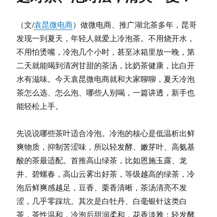
米
酒！
（文/
袁昆微电商
）做微电商、推广湖北茶多年，昆哥
孝
发现一到夏天，年轻人就爱上冷泡茶。不用烧开水，
感
抹
不用怕烫嘴，冷泡几个小时，甚至冰箱里放一晚，第
茶
二天就能喝到清冽甘甜的茶汤，比奶茶健康，比白开
已
水有滋味。今天袁昆微电商就和大家聊聊，夏天冷泡
全
国
茶怎么选、怎么泡、哪些人别喝，一篇讲透，新手也
第
能轻松上手。
三，
凭
什
先说说哪些茶叶适合冷泡。冷泡的核心是低温析出鲜
么
爽物质，抑制苦涩味，所以轻发酵、嫩芽叶、高氨基
喊
酸的茶最适配。首推高山绿茶，比如恩施玉露、龙
出
“中
井、碧螺春，高山云雾出好茶，等级越高的绿茶，冷
国
泡后鲜爽感越足，豆香、栗香清晰，茶汤清亮不发
抹
涩，几乎零踩坑。其次是白牡丹、白毫银针这类白
茶
第
茶，茶性温和，冷泡后甜润柔和，花香淡雅；轻发酵