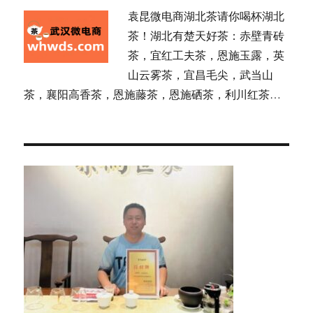
袁昆微电商湖北茶请你喝杯湖北
茶！湖北有楚天好茶：赤壁青砖
茶，宜红工夫茶，恩施玉露，英
山云雾茶，宜昌毛尖，武当山
茶，襄阳高香茶，恩施藤茶，恩施硒茶，利川红茶…