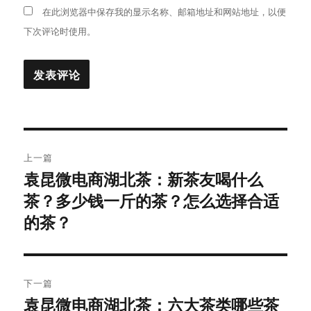
在此浏览器中保存我的显示名称、邮箱地址和网站地址，以便
下次评论时使用。
文
上一篇
章
袁昆微电商湖北茶：新茶友喝什么
上
茶？多少钱一斤的茶？怎么选择合适
篇
导
文
的茶？
航
章：
下一篇
袁昆微电商湖北茶：六大茶类哪些茶
下