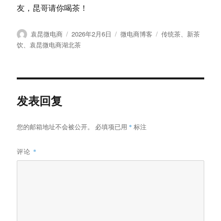
友，昆哥请你喝茶！
作
发
分
标
袁昆微电商
2026年2月6日
微电商博客
传统茶
、
新茶
者
布
类
签
饮
、
袁昆微电商湖北茶
于
发表回复
您的邮箱地址不会被公开。
必填项已用
*
标注
评论
*