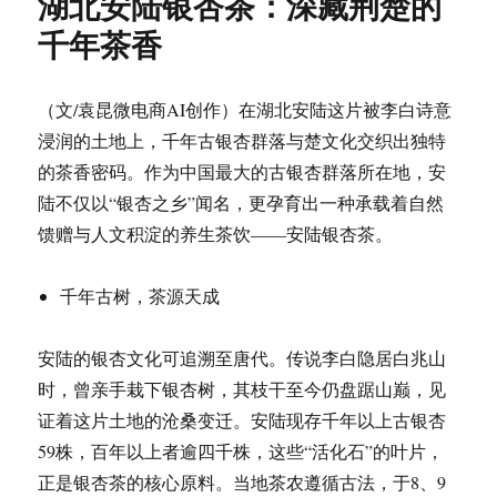
湖北安陆银杏茶：深藏荆楚的
千年茶香
（文/袁昆微电商AI创作）在湖北安陆这片被李白诗意
浸润的土地上，千年古银杏群落与楚文化交织出独特
的茶香密码。作为中国最大的古银杏群落所在地，安
陆不仅以“银杏之乡”闻名，更孕育出一种承载着自然
馈赠与人文积淀的养生茶饮——安陆银杏茶。
千年古树，茶源天成
安陆的银杏文化可追溯至唐代。传说李白隐居白兆山
时，曾亲手栽下银杏树，其枝干至今仍盘踞山巅，见
证着这片土地的沧桑变迁。安陆现存千年以上古银杏
59株，百年以上者逾四千株，这些“活化石”的叶片，
正是银杏茶的核心原料。当地茶农遵循古法，于8、9