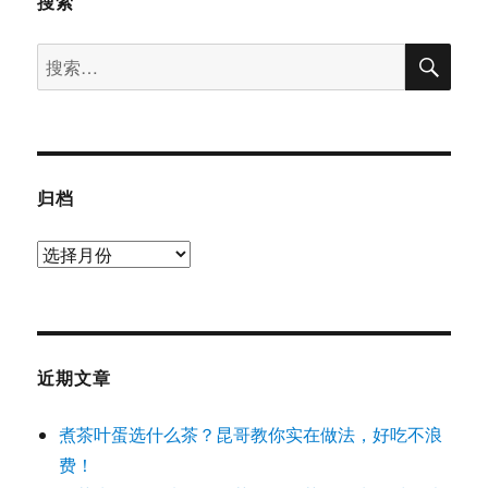
搜索
搜
搜
索
索：
归档
归
档
近期文章
煮茶叶蛋选什么茶？昆哥教你实在做法，好吃不浪
费！