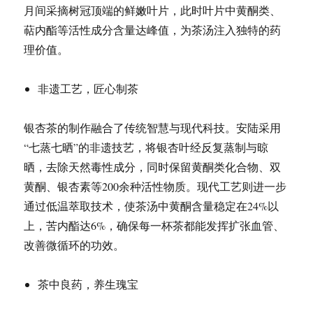
月间采摘树冠顶端的鲜嫩叶片，此时叶片中黄酮类、
萜内酯等活性成分含量达峰值，为茶汤注入独特的药
理价值。
非遗工艺，匠心制茶
银杏茶的制作融合了传统智慧与现代科技。安陆采用
“七蒸七晒”的非遗技艺，将银杏叶经反复蒸制与晾
晒，去除天然毒性成分，同时保留黄酮类化合物、双
黄酮、银杏素等200余种活性物质。现代工艺则进一步
通过低温萃取技术，使茶汤中黄酮含量稳定在24%以
上，苦内酯达6%，确保每一杯茶都能发挥扩张血管、
改善微循环的功效。
茶中良药，养生瑰宝