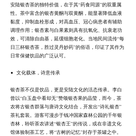
安陆银杏茶的独特价值，在于其“药食同源”的双重属
性。茶中富含的银杏黄酮与双黄酮，能显著降低血液
黏度，抑制血栓形成，对高血压、冠心病患者有辅助
调理作用；银杏素与白果素则具有抗氧化、抗衰老功
效，可清除自由基，延缓细胞老化。当地民间流传“每
日三杯银杏茶，胜过灵丹妙药”的俗语，印证了其作为
日常保健饮品的广泛认可。
文化载体，诗意传承
银杏茶不仅是饮品，更是安陆文化的活态传承。李白
曾以“白玉盘中看却无”赞颂银杏果的晶莹，而今，茶
农将古银杏群落与唐诗文化结合，开发出“诗礼银杏”
茶礼套装。游客可漫步于钱冲国家森林公园的千年银
杏林，聆听茶农讲述“银杏王”的传说，或在非遗文化
馆体验制茶工艺，将“古树的记忆”封存于茶罐之中。