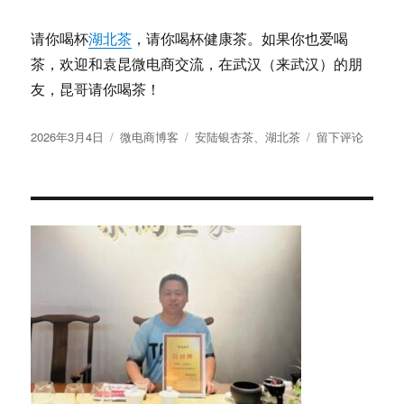
请你喝杯
湖北茶
，请你喝杯健康茶。如果你也爱喝
茶，欢迎和袁昆微电商交流，在武汉（来武汉）的朋
友，昆哥请你喝茶！
发
分
标
于
2026年3月4日
微电商博客
安陆银杏茶
、
湖北茶
留下评论
布
类
签
湖
于
北
安
陆
银
杏
茶：
深
藏
荆
楚
的
千
年