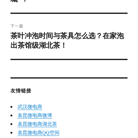
航
章：
下一篇
茶叶冲泡时间与茶具怎么选？在家泡
下
出茶馆级湖北茶！
篇
文
章：
友情链接
武汉微电商
袁昆微电商微博
袁昆微电商湖北茶
袁昆微电商QQ空间