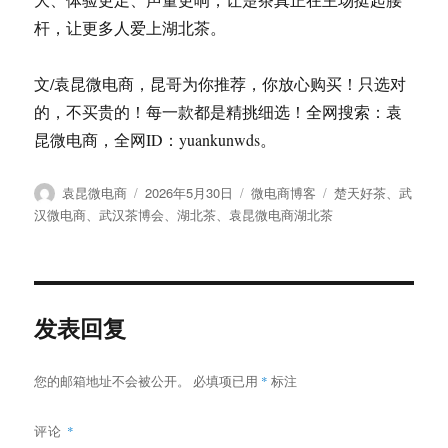
杆，让更多人爱上湖北茶。
文/袁昆微电商，昆哥为你推荐，你放心购买！只选对
的，不买贵的！每一款都是精挑细选！全网搜索：袁
昆微电商，全网ID：yuankunwds。
作
发
分
标
袁昆微电商
2026年5月30日
微电商博客
楚天好茶
、
武
者
布
类
签
汉微电商
、
武汉茶博会
、
湖北茶
、
袁昆微电商湖北茶
于
发表回复
您的邮箱地址不会被公开。
必填项已用
*
标注
评论
*