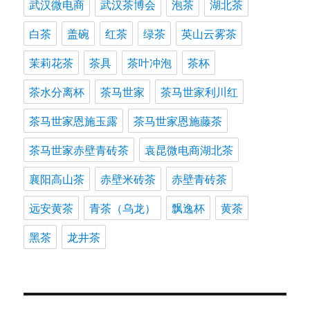
武汉微电商
武汉茶博会
泡茶
湖北茶
白茶
盖碗
红茶
绿茶
英山云雾茶
茉莉花茶
茶具
茶叶冲泡
茶杯
茶水分离杯
茶马世家
茶马世家利川红
茶马世家恩施玉露
茶马世家恩施藤茶
茶马世家赤壁青砖茶
袁昆微电商湖北茶
襄阳高山茶
赤壁米砖茶
赤壁青砖茶
远安黄茶
青茶（乌龙）
飘逸杯
黄茶
黑茶
龙井茶