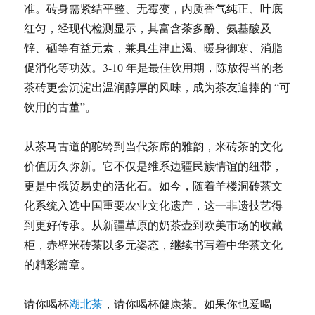
准。砖身需紧结平整、无霉变，内质香气纯正、叶底
红匀，经现代检测显示，其富含茶多酚、氨基酸及
锌、硒等有益元素，兼具生津止渴、暖身御寒、消脂
促消化等功效。3-10 年是最佳饮用期，陈放得当的老
茶砖更会沉淀出温润醇厚的风味，成为茶友追捧的 “可
饮用的古董”。
从茶马古道的驼铃到当代茶席的雅韵，米砖茶的文化
价值历久弥新。它不仅是维系边疆民族情谊的纽带，
更是中俄贸易史的活化石。如今，随着羊楼洞砖茶文
化系统入选中国重要农业文化遗产，这一非遗技艺得
到更好传承。从新疆草原的奶茶壶到欧美市场的收藏
柜，赤壁米砖茶以多元姿态，继续书写着中华茶文化
的精彩篇章。
请你喝杯
湖北茶
，请你喝杯健康茶。如果你也爱喝