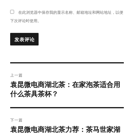
在此浏览器中保存我的显示名称、邮箱地址和网站地址，以便
下次评论时使用。
文
上一篇
章
袁昆微电商湖北茶：在家泡茶适合用
上
什么茶具茶杯？
篇
导
文
航
章：
下一篇
袁昆微电商湖北茶力荐：茶马世家湖
下