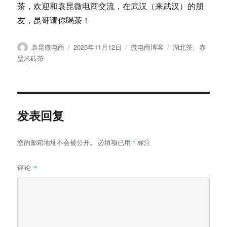
茶，欢迎和袁昆微电商交流，在武汉（来武汉）的朋
友，昆哥请你喝茶！
作
发
分
标
袁昆微电商
2025年11月12日
微电商博客
湖北茶
、
赤
者
布
类
签
壁米砖茶
于
发表回复
您的邮箱地址不会被公开。
必填项已用
*
标注
评论
*