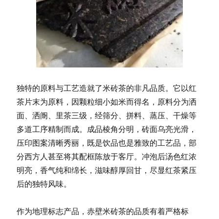
独特的原料与工艺造就了米砖茶的非凡品质。它以红
茶片末为原料，因颗粒细小如米而得名，原料分为洒
面、洒阍、里茶三级，经筛分、拼料、蒸压、干燥等
多道工序精制而成。成品棱角分明，砖面乌亮光滑，
压印图案清晰秀丽，既是饮品也是雅致的工艺品，部
分西方人甚至将其配框陈放于客厅。冲泡后汤色红浓
明亮，香气纯和绵长，滋味醇厚回甘，尽显红茶紧压
后的独特风味。
作为地理标志产品，赤壁米砖茶的品质有着严格标