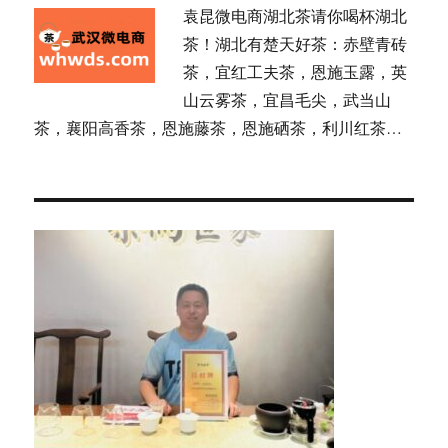
袁昆微电商湖北茶请你喝杯湖北
茶！湖北有楚天好茶：赤壁青砖
茶，宜红工夫茶，恩施玉露，英
山云雾茶，宜昌毛尖，武当山
茶，襄阳高香茶，恩施藤茶，恩施硒茶，利川红茶…